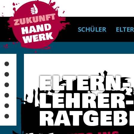
SCHÜLER
ELTER
Warum Handwerk?
ELTERN-
Berufsorientierung/Angebote
Berufe von A bis Z
LEHRER
Lehrstellen-/Praktikumsbörse
Veranstaltungen
RATGEB
Ausbildungswege/Karriere