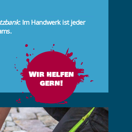
atzbank
: Im Handwerk ist jeder
eams.
Wir helfen
gern!