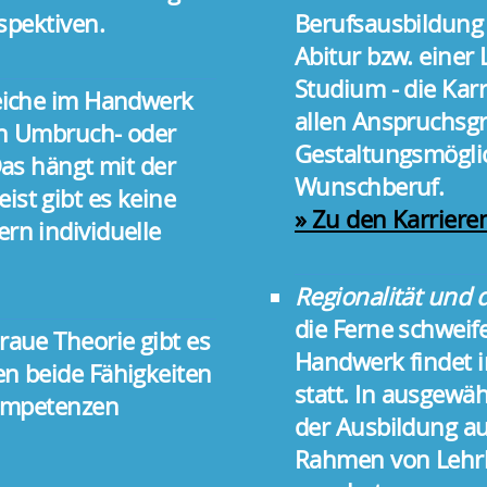
spektiven.
Berufsausbildung 
Abitur bzw. eine
Studium - die Kar
eiche im Handwerk
allen Anspruchsgr
in Umbruch- oder
Gestaltungsmögli
Das hängt mit der
Wunschberuf.
st gibt es keine
» Zu den Karriere
rn individuelle
Regionalität und 
die Ferne schweif
aue Theorie gibt es
Handwerk findet i
en beide Fähigkeiten
statt. In ausgew
Kompetenzen
der Ausbildung a
Rahmen von Lehr