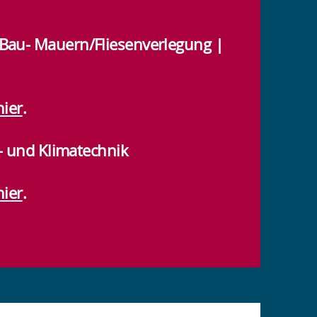
| Bau- Mauern/Fliesenverlegung |
hier
.
- und Klimatechnik
hier
.