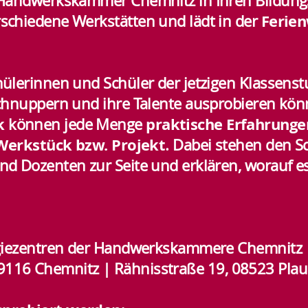
 Handwerkskammer Chemnitz in Ihren Bildung
Ferie
schiedene Werkstätten und lädt in der
lerinnen und Schüler der jetzigen Klassenstuf
schnuppern und ihre Talente ausprobieren kö
k
praktische Erfahrunge
können jede Menge
Werkstück bzw. Projekt
. Dabei stehen den S
nd Dozenten zur Seite und erklären, worauf 
iezentren der Handwerkskammere Chemnitz
 Chemnitz | Rähnisstraße 19, 08523 Pla