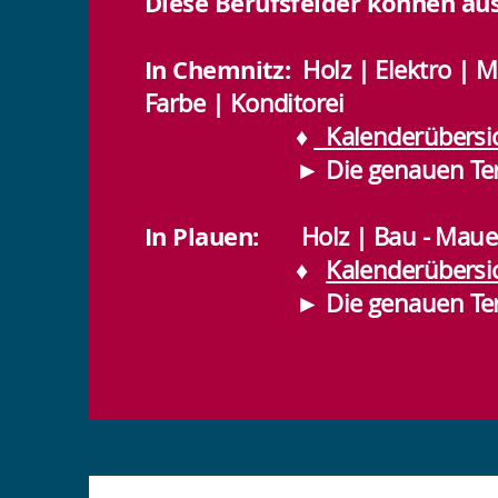
Diese Berufsfelder können au
In Chemnitz:
Holz | Elektro | M
Farbe | Konditorei
♦
Kalenderübersi
► Die genauen Termine so
In Plauen:
Holz | Bau - Mauern |
♦
Kalenderübersi
► Die genauen Termine so