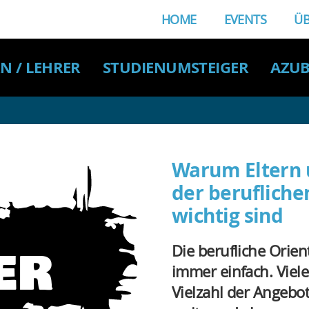
HOME
EVENTS
ÜB
N / LEHRER
STUDIENUMSTEIGER
AZUB
Warum Eltern 
der berufliche
-
wichtig sind
ER
Die berufliche Orien
immer einfach. Viele
Vielzahl der Angebot