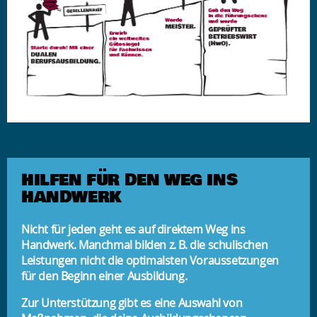
HILFEN FÜR DEN WEG INS
HANDWERK
Nicht für jeden geht es auf direktem Weg ins
Handwerk. Manchmal bilden z. B. die schulischen
Leistungen nicht die optimalsten Voraussetzungen
für den Beginn einer Ausbildung.
Zur Unterstützung gibt es eine Auswahl von