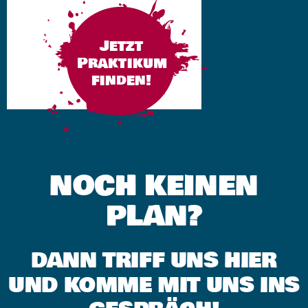
Jetzt
Praktikum
finden!
NOCH KEINEN
PLAN?
DANN TRIFF UNS HIER
UND KOMME MIT UNS INS