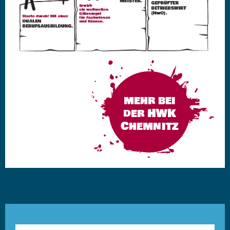
mehr bei
der HWK
Chemnitz