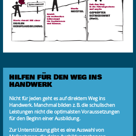
HILFEN FÜR DEN WEG INS
HANDWERK
Nicht für jeden geht es auf direktem Weg ins
Handwerk. Manchmal bilden z. B. die schulischen
Leistungen nicht die optimalsten Voraussetzungen
für den Beginn einer Ausbildung.
Zur Unterstützung gibt es eine Auswahl von