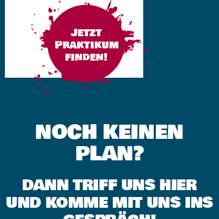
Jetzt
Praktikum
finden!
NOCH KEINEN
PLAN?
DANN TRIFF UNS HIER
UND KOMME MIT UNS INS